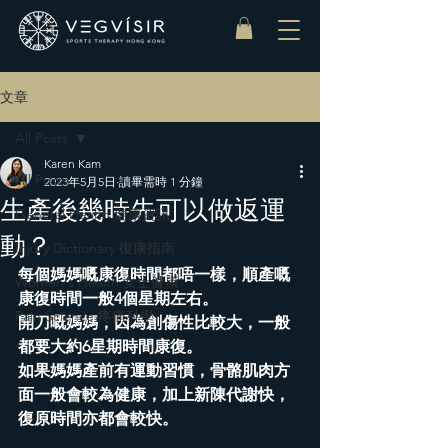
文章
All Posts
Karen Kam
All Posts
2023年5月5日
讀畢需時 1 分鐘
生產後幾時先可以做返運
General Health 健康資訊
動？
Injury Dictionary 復康指南
每個媽媽嘅康復時間都唔一樣，順產嘅
Women‘s Health 女士健康
康復時間一般4個星期左右。
Pain Science 疼痛科學
開刀嘅媽媽，因為創傷性比較大，一般
都要大約6星期時間康復。
如果媽媽產前有運動習慣，骨骼肌肉方
面一般會較為健康，加上新陳代謝快，
復原時間亦都會較快。