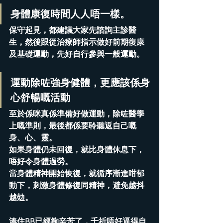
身體康復時間人人唔一樣。
保守起見，都建議大家先諮詢主診醫
生，然後跟從治療師指示做好前期復康
及基礎運動，先好自行參與一般運動。
運動除咗強身健體，更應該係身
心舒暢嘅活動
至於係咪真係準備好做運動，除咗醫學
上嘅準則，最後都係要聆聽返自己嘅
身、心、靈。
如果身體仍未回復，就比身體休息下，
唔好令身體過勞。
當身體精神開始恢復，就循序漸進咁郁
動下，刺激身體修復同精神，避免越抖
越攰。
湊住BB已經夠辛苦了，千祈唔好逼得自