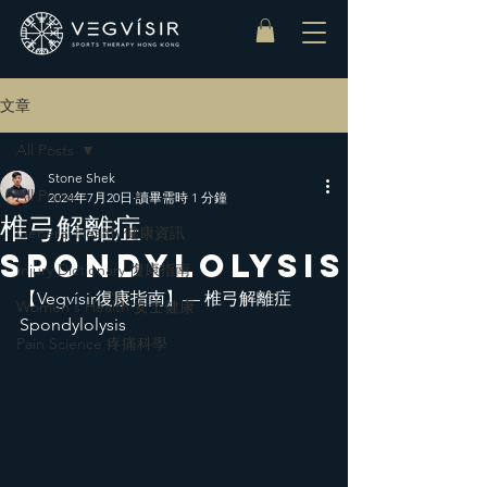
文章
All Posts
Stone Shek
All Posts
2024年7月20日
讀畢需時 1 分鐘
椎弓解離症
General Health 健康資訊
Spondylolysis
Injury Dictionary 復康指南
【Vegvísir復康指南】— 椎弓解離症 
Women‘s Health 女士健康
Spondylolysis
Pain Science 疼痛科學