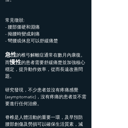
常見徵狀:
- 腰部僵硬和淵痛
- ⁠拗腰時變成刺痛
- ⁠彎腰或休息可以舒緩痛楚
急性
的椎弓解離症通常在數月內康復。
慢性
而
的患者需要舒緩痛楚並加強核心
穩定，提升動作效率，從而長遠改善問
題。
研究發現，不少患者並沒有疼痛感覺
(asymptomatic)，沒有疼痛的患者並不需
要進行任何治療。
脊椎是人體活動的重要一環，及早預防
腰部創傷及勞損可以確保生活質素，減