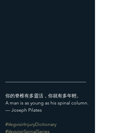
—————————————————
你的脊椎有多靈活，你就有多年輕。
A man is as young as his spinal column. 
— Joseph Pilates
#VegvisirInjuryDictionary
#VegvisirSpinalSeries