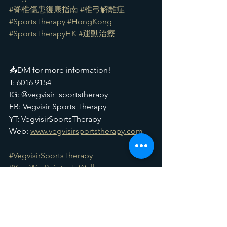
#脊椎傷患復康指南
#椎弓解離症
#SportsTherapy
#HongKong
#SportsTherapyHK
#運動治療
—————————————————
📥DM for more information! 
T: 6016 9154
IG: @vegvisir_sportstherapy
FB: Vegvísir Sports Therapy
YT: VegvisirSportsTherapy
Web: 
www.vegvisirsportstherapy.com
—————————————————
#VegvisirSportsTherapy
#YourWayPointerToWellness
***Disclaimer***
Vegvísir Injury Dictionary系列希望增加大
眾對不同傷患的認知及關注，並不可以