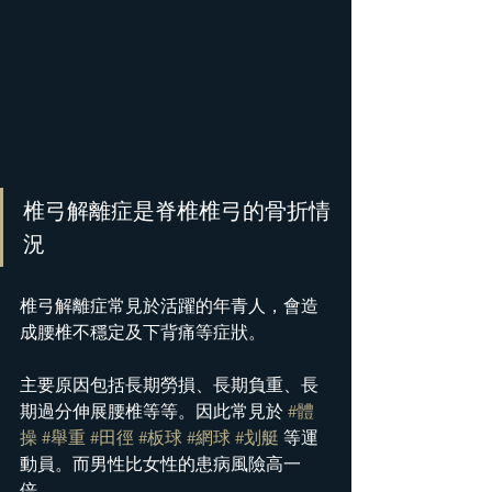
椎弓解離症是脊椎椎弓的骨折情
況
椎弓解離症常見於活躍的年青人，會造
成腰椎不穩定及下背痛等症狀。
主要原因包括長期勞損、長期負重、長
期過分伸展腰椎等等。因此常見於 
#體
操
#舉重
#田徑
#板球
#網球
#划艇
 等運
動員。而男性比女性的患病風險高一
倍。