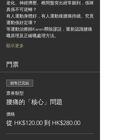
老化、神經擠壓、椎間盤突出經常聽到，係咪
真係不可逆轉？
有人運動身體好，有人運動後腰痛持續。究竟
運動係好定壞？
等運動治療師Karen釋除謬誤，重新認識腰痛
嘅原理及正確嘅處理方法。
顯示更多
門票
銷售已完結
票券類型
腰痛的「核心」問題
價格
從 HK$120.00 到 HK$280.00