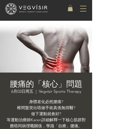
腰痛的「核心」問題
6月02日周五
  |  
Vegvísir Sports Therapy
身體老化必然腰痛?
椎間盤突出唔做手術真係無得醫?
做下運動就會好?
等運動治療師Karen詳細解釋一下核心肌群對
應唔同病理嘅關係，學識「自療」腰痛。